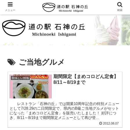
メニュー
検索
ご当地グルメ
期間限定【まめコロどん定食】
美味しい情報
8/11～8/19まで
レストラン「石神の丘」では開業10周年記念の特別メニュー
として7/28.29の二日間限定で、県内のB級ご当地グルメがセット
になった「まめコロどん定食」を販売いたしました！ 好評につ
き、8/11～8/19まで期間限定メニューとして再び登...
2012.08.07