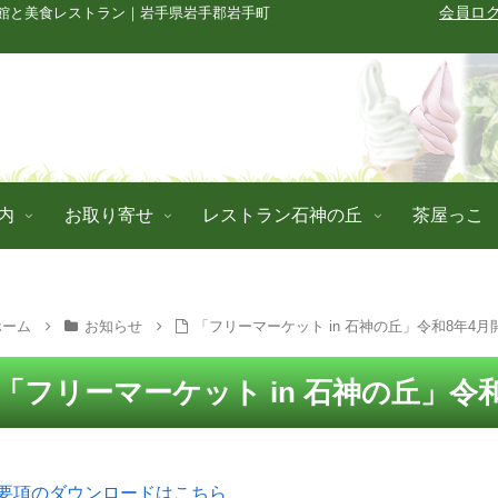
館と美食レストラン｜岩手県岩手郡岩手町
会員ロ
内
お取り寄せ
レストラン石神の丘
茶屋っこ
ホーム
お知らせ
「フリーマーケット in 石神の丘」令和8年4
「フリーマーケット in 石神の丘」令
要項のダウンロードはこちら