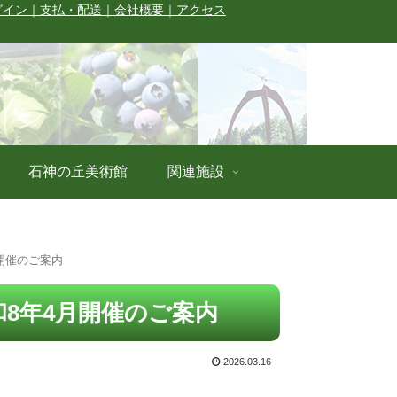
グイン
｜支払・配送
｜会社概要
｜アクセス
石神の丘美術館
関連施設
月開催のご案内
和8年4月開催のご案内
2026.03.16