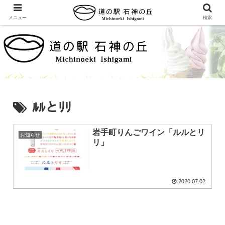
メニュー
検索
ﾙﾙとﾘﾘ
岩手町りんごワイン「ルルとリ
お知らせ
リ」
2020.07.02