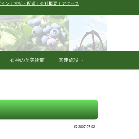
グイン
｜支払・配送
｜会社概要
｜アクセス
石神の丘美術館
関連施設
2007.07.02