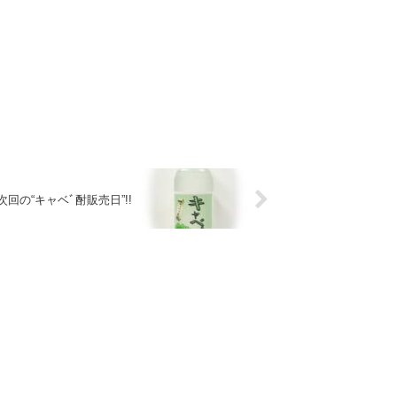
次回の“キャベﾞ酎販売日”!!