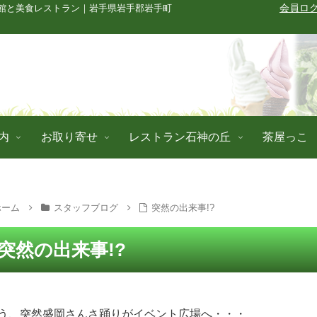
館と美食レストラン｜岩手県岩手郡岩手町
会員ロ
内
お取り寄せ
レストラン石神の丘
茶屋っこ
ホーム
スタッフブログ
突然の出来事!?
突然の出来事!?
う、突然盛岡さんさ踊りがイベント広場へ・・・