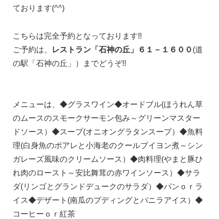
ております(^^)
こちらは完全予約となっております!!
ご予約は、
レストラン「石神の丘」６１－１６００
(道
の駅「石神の丘」）までどうぞ!!
メニューは、◆グラスワイン◆オードブル(ほうれん草
のムースのスモークサーモン包み～グリーンマスター
ドソース）◆スープ(オニオングラタンスープ）◆魚料
理(白身魚のポアレと小海老のクールブイヨン煮～シン
ガレーズ風味のクリームソース）◆肉料理(やまと豚ひ
れ肉のロースト～安比舞茸の赤ワインソース）◆サラ
ダ(リンゴとグランドデュークのサラダ）◆パンｏｒラ
イス◆デザート(南瓜のプディングとバニラアイス）◆
コーヒーｏｒ紅茶