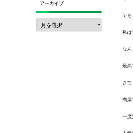
アーカイブ
でも
私は
なん
最高
さて
肉厚
一度