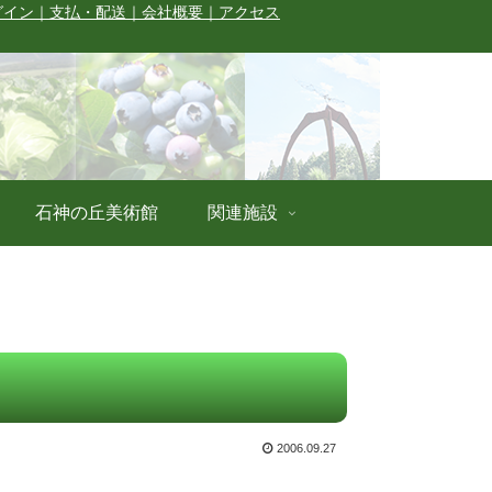
グイン
｜支払・配送
｜会社概要
｜アクセス
石神の丘美術館
関連施設
2006.09.27