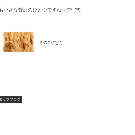
も小さな贅沢のひとつですね～(*^_^*)
きのこ(*^_^*)
タッフブログ