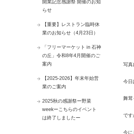
開業記念感謝祭 開催のお知
らせ
【重要】レストラン臨時休
業のお知らせ（4月23日）
「フリーマーケット in 石神
の丘」令和8年4月開催のご
案内
写真
【2025-2026】年末年始営
今日
業のご案内
舞茸
2025秋の感謝祭ー野菜
weekーこちらのイベント
です
は終了しましたー
今に