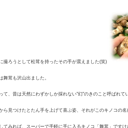
に撮ろうとして松茸を持ったその手が震えました(笑)
は舞茸も沢山出ました。
って、昔は天然にわずかしか採れない”幻”のきのこと呼ばれて
から見つけたとたん手を上げて喜ぶ姿、それがこのキノコの名
してみれば、スーパーで手軽に手に入るキノコ「舞茸」ですけれども