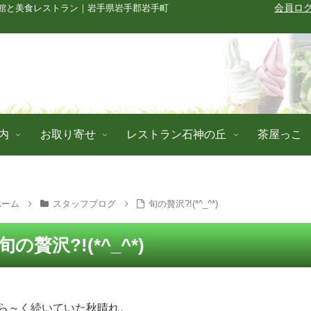
館と美食レストラン｜岩手県岩手郡岩手町
会員ロ
内
お取り寄せ
レストラン石神の丘
茶屋っこ
ホーム
スタッフブログ
旬の贅沢?!(*^_^*)
旬の贅沢?!(*^_^*)
ら～く続いていた秋晴れ。