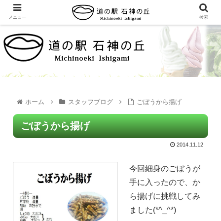
メニュー
検索
ホーム
スタッフブログ
ごぼうから揚げ
ごぼうから揚げ
2014.11.12
今回細身のごぼうが
手に入ったので、か
ら揚げに挑戦してみ
ました(*^_^*)