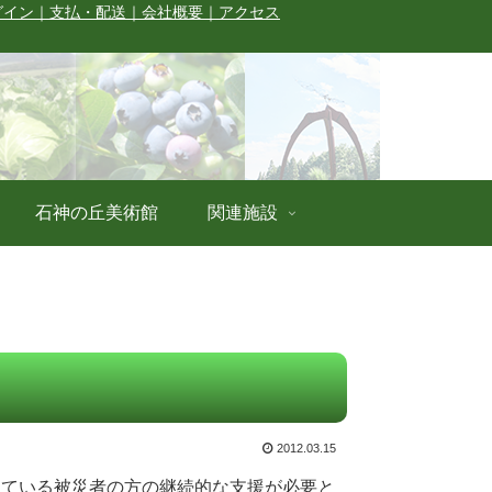
グイン
｜支払・配送
｜会社概要
｜アクセス
石神の丘美術館
関連施設
2012.03.15
難している被災者の方の継続的な支援が必要と