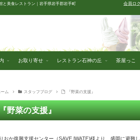
館と美食レストラン｜岩手県岩手郡岩手町
会員ロ
内
お取り寄せ
レストラン石神の丘
茶屋っこ
ホーム
スタッフブログ
『野菜の支援』
『野菜の支援』
おか復興支援センター（SAVE IWATE)様より、盛岡に避